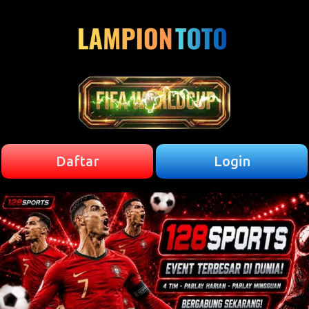
Daftar
Login