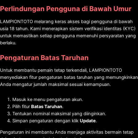
Perlindungan Pengguna di Bawah Umur
LAMPIONTOTO melarang keras akses bagi pengguna di bawah
usia 18 tahun. Kami menerapkan sistem verifikasi identitas (KYC)
untuk memastikan setiap pengguna memenuhi persyaratan yang
berlaku.
Pengaturan Batas Taruhan
Untuk membantu pemain tetap terkendali, LAMPIONTOTO
menyediakan fitur pengaturan batas taruhan yang memungkinkan
Anda mengatur jumlah maksimal sesuai kemampuan.
Masuk ke menu pengaturan akun.
Pilih fitur
Batas Taruhan
.
Tentukan nominal maksimal yang diinginkan.
Simpan pengaturan dengan klik
Update
.
Pengaturan ini membantu Anda menjaga aktivitas bermain tetap