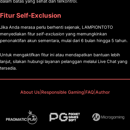
dalam batas yang sehat dan terkontrol.
Fitur Self-Exclusion
Jika Anda merasa perlu berhenti sejenak, LAMPIONTOTO
menyediakan fitur
self-exclusion
yang memungkinkan
penonaktifan akun sementara, mulai dari 6 bulan hingga 5 tahun.
Untuk mengaktifkan fitur ini atau mendapatkan bantuan lebih
lanjut, silakan hubungi layanan pelanggan melalui Live Chat yang
tersedia.
About Us
|
Responsible Gaming
|
FAQ
|
Author