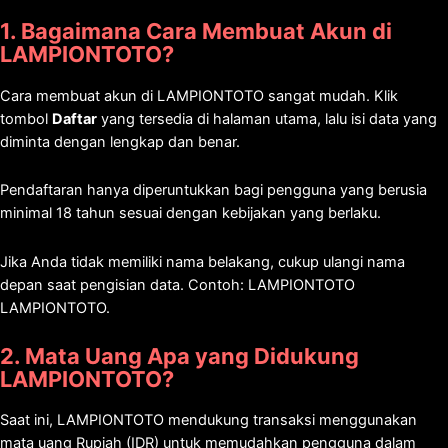
1. Bagaimana Cara Membuat Akun di
LAMPIONTOTO?
Cara membuat akun di LAMPIONTOTO sangat mudah. Klik
tombol
Daftar
yang tersedia di halaman utama, lalu isi data yang
diminta dengan lengkap dan benar.
Pendaftaran hanya diperuntukkan bagi pengguna yang berusia
minimal 18 tahun sesuai dengan kebijakan yang berlaku.
Jika Anda tidak memiliki nama belakang, cukup ulangi nama
depan saat pengisian data. Contoh: LAMPIONTOTO
LAMPIONTOTO.
2. Mata Uang Apa yang Didukung
LAMPIONTOTO?
Saat ini, LAMPIONTOTO mendukung transaksi menggunakan
mata uang Rupiah (IDR) untuk memudahkan pengguna dalam