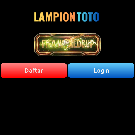
Daftar
Login