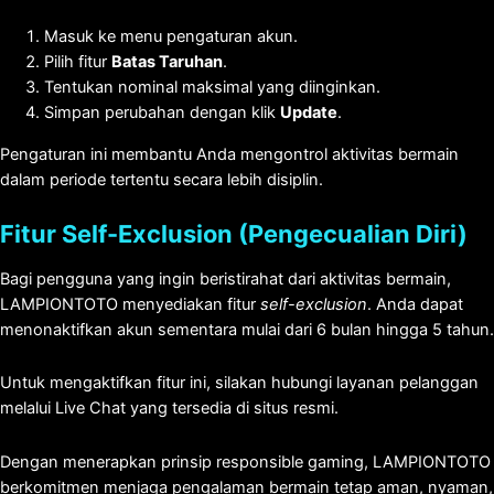
Masuk ke menu pengaturan akun.
Pilih fitur
Batas Taruhan
.
Tentukan nominal maksimal yang diinginkan.
Simpan perubahan dengan klik
Update
.
Pengaturan ini membantu Anda mengontrol aktivitas bermain
dalam periode tertentu secara lebih disiplin.
Fitur Self-Exclusion (Pengecualian Diri)
Bagi pengguna yang ingin beristirahat dari aktivitas bermain,
LAMPIONTOTO menyediakan fitur
self-exclusion
. Anda dapat
menonaktifkan akun sementara mulai dari 6 bulan hingga 5 tahun.
Untuk mengaktifkan fitur ini, silakan hubungi layanan pelanggan
melalui Live Chat yang tersedia di situs resmi.
Dengan menerapkan prinsip responsible gaming, LAMPIONTOTO
berkomitmen menjaga pengalaman bermain tetap aman, nyaman,