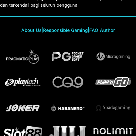
dan terkendali bagi seluruh pengguna.
About Us
|
Responsible Gaming
|
FAQ
|
Author